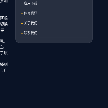
多加
→
应用下载
→
体育资讯
阿根
→
关于我们
切换
分享
→
联系我们
明。
位。
了原
播则
与广