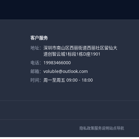
客户服务
地址：
深圳市南山区西丽街道西丽社区留仙大
道创智云城1标段1栋D座1901
电话：
19983466000
邮箱：
voluble@outlook.com
时间：
周一至周五 09:00 - 18:00
隐私政策
服务说明
站点导航