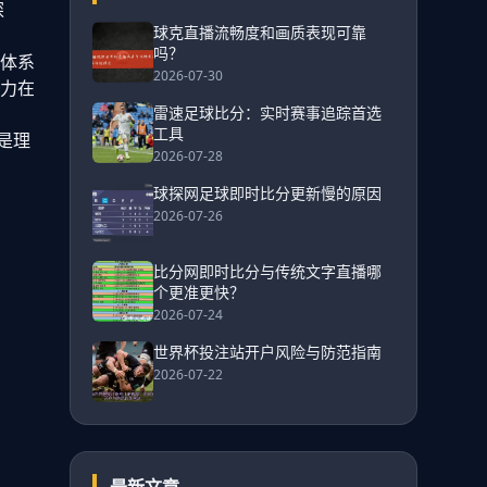
探
球克直播流畅度和画质表现可靠
吗？
卫体系
2026-07-30
力在
雷速足球比分：实时赛事追踪首选
工具
是理
2026-07-28
球探网足球即时比分更新慢的原因
2026-07-26
比分网即时比分与传统文字直播哪
个更准更快？
2026-07-24
世界杯投注站开户风险与防范指南
2026-07-22