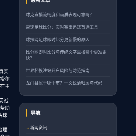
最新文章
球克直播流畅度和画质表现可靠吗？
雷速足球比分：实时赛事追踪首选工具
球探网足球即时比分更新慢的原因
比分网即时比分与传统文字直播哪个更准更
快？
世界杯投注站开户风险与防范指南
真实
卡塔尔
龙门县属于哪个市？一文说清归属与代码
在主
现战
帮助
导航
估球
→
新闻资讯
地理