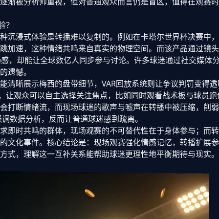
逐渐被分析师重视，但对普通观众而言仍是盲区，值得在观赛时
验？
种沉浸式体验是转播难以复制的。例如在卡塔尔世界杯决赛中，
跳加速，这种情绪共鸣来自真实的物理空间。而该产品通过镜头
场感，却能让全球数亿人同步参与讨论。许多球迷通过社交媒体
的遗憾。
能清晰展示梅西的盘带细节，VAR回放系统则让争议判罚变得透
现，让观众可以自主选择关注焦点，比如同时观看战术板与球员跑
会打断情绪流，而现场球迷的歌声与嘘声在转播中被压缩，削弱
度强调数据分析，反而让普通球迷感到疏离。
求即时共鸣的群体，现场观赛的不可替代性在于身体参与；而转
的文化事件。核心结论是：现场观赛强化情感记忆，转播扩展参
方式，理解这一互补关系能帮助球迷更理性地平衡期待与现实。