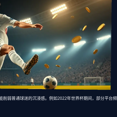
可能削弱普通球迷的沉浸感。例如2022年世界杯期间，部分平台