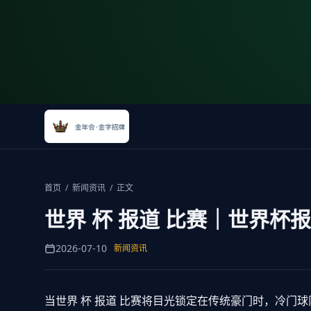
首页
/
新闻资讯
/
正文
世界 杯 报道 比赛｜世界
2026-07-10
新闻资讯
当世界 杯 报道 比赛将目光锁定在传统豪门时，冷门